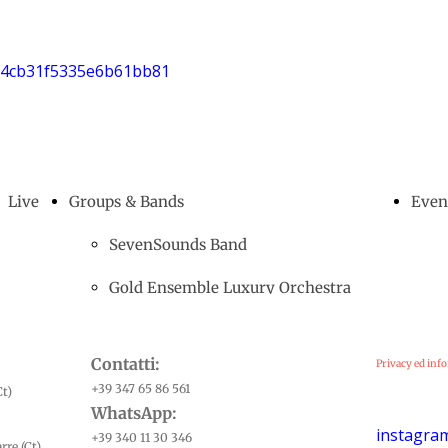
Live
Groups & Bands
Even
SevenSounds Band
Gold Ensemble Luxury Orchestra
Hot Shanks Blues Band
Contatti:
Privacy ed info
Black and White
+39 347 65 86 561
Ct)
WhatsApp:
Blues Machine
instagra
+39 340 11 30 346
rre (Ct)