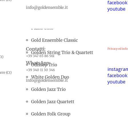
facebook
Take Five
info@goldensemble.it
youtube
White Clef Trio
Piano Solo
Gold Ensemble Classic
Contatti:
Privacy ed info
Golden String Trio & Quartett
+39 347 65 86 561
Ct)
WhatsApp:
Odissey Trio
instagra
+39 340 11 30 346
rre (Ct)
facebook
White Golden Duo
info@goldensemble.it
youtube
Golden Jazz Trio
Golden Jazz Quartett
Golden Folk Group